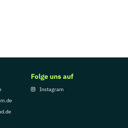
Folge uns auf
e
Instagram
um.de
nd.de