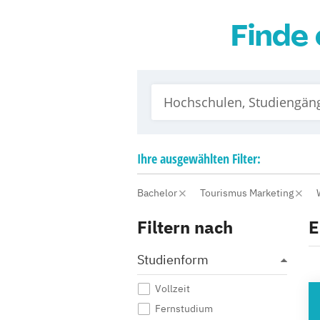
Finde 
Ihre
ausgewählten
Filter:
Bachelor
Tourismus Marketing
Filtern nach
E
Studienform
Vollzeit
HO
Fernstudium