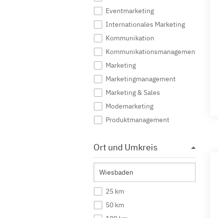
Eventmarketing
Internationales Marketing
Kommunikation
Kommunikationsmanagement
Marketing
Marketingmanagement
Marketing & Sales
Modemarketing
Produktmanagement
Public Relations
Ort und Umkreis
Sportmarketing
Tourismus Marketing
Unternehmenskommunikation
Werbung
25 km
Wirtschaftskommunikation
50 km