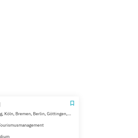
H
, Köln, Bremen, Berlin, Göttingen,...
Tourismusmanagement
udium