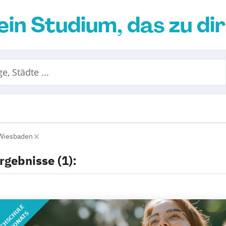
ein Studium, das zu di
Wiesbaden
rgebnisse (1):
CHSCHULE
DES MONATS