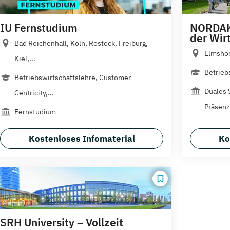
IU Fernstudium
NORDAK
der Wir
Bad Reichenhall, Köln, Rostock, Freiburg,
Elmsho
Kiel,...
Betriebs
Betriebswirtschaftslehre, Customer
Duales 
Centricity,...
Präsen
Fernstudium
Kostenloses Infomaterial
Ko
SRH University – Vollzeit