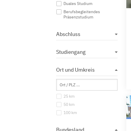
Duales Studium
Berufsbegleitendes
Präsenzstudium
Abschluss
Studiengang
Ort und Umkreis
25 km
50 km
100 km
Bundesland