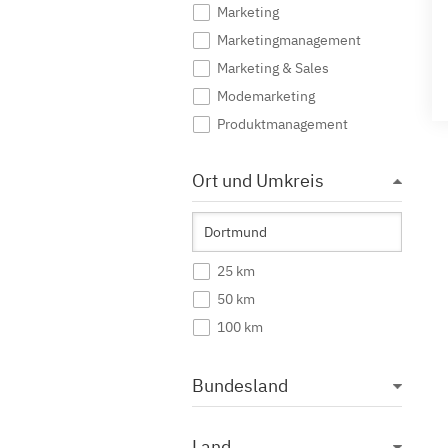
Marketing
Marketingmanagement
Marketing & Sales
Modemarketing
Produktmanagement
Public Relations
Ort und Umkreis
Sportmarketing
Tourismus Marketing
Unternehmenskommunikation
Werbung
25 km
Wirtschaftskommunikation
50 km
100 km
Bundesland
Land