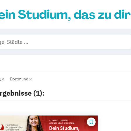
ein Studium, das zu di
g
Dortmund
rgebnisse (1):