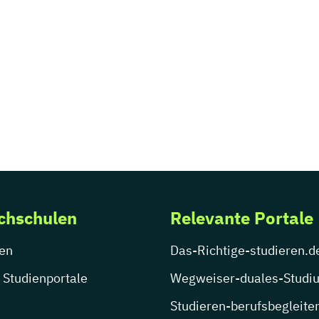
chschulen
Relevante Portale
en
Das-Richtige-studieren.d
 Studienportale
Wegweiser-duales-Studi
Studieren-berufsbegleite