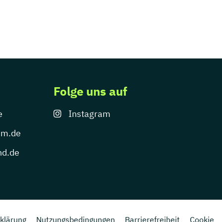
Folge uns auf
e
Instagram
um.de
nd.de
klärung
Nutzungsbedingungen
Barrierefreiheit
Cookie