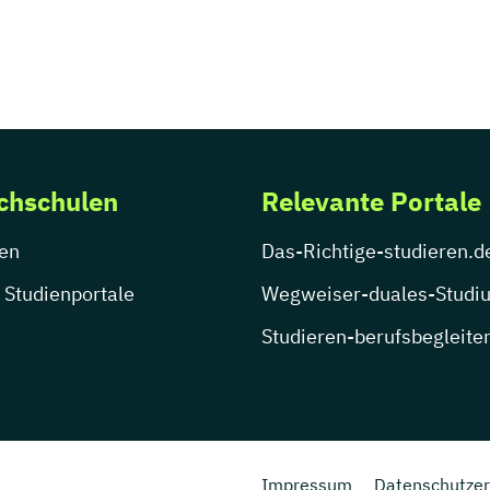
chschulen
Relevante Portale
en
Das-Richtige-studieren.d
 Studienportale
Wegweiser-duales-Studi
Studieren-berufsbegleite
Impressum
Datenschutzer