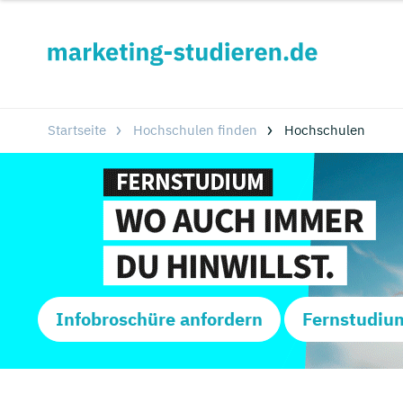
Startseite
Hochschulen finden
Hochschulen
Infobroschüre anfordern
Fernstudiu