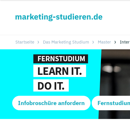
Startseite
Das Marketing Studium
Master
Inter
Infobroschüre anfordern
Fernstudiu