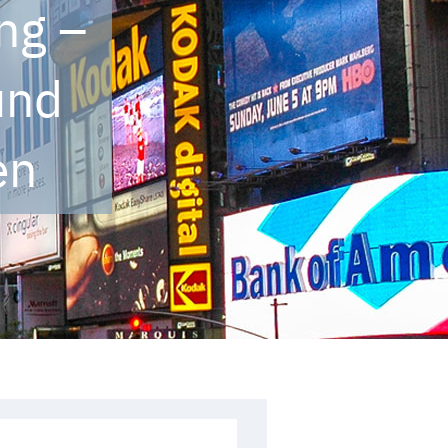
ng –
und
en