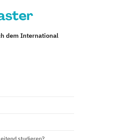
aster
ch dem International
leitend studieren?