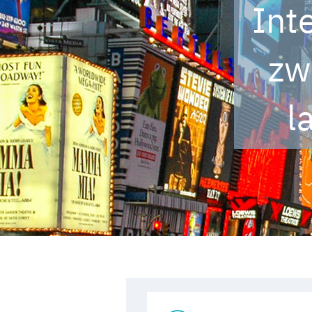
Int
zw
l