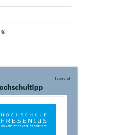
ng
Sponsored
ochschultipp