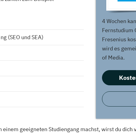
4 Wochen kan
Fernstudium 
ng (SEO und SEA)
Fresenius kos
wird es gemei
of Media.
Koste
 einem geeigneten Studiengang machst, wirst du dich vi