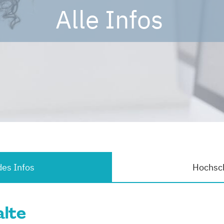
Alle Infos
es Infos
Hochsch
alte