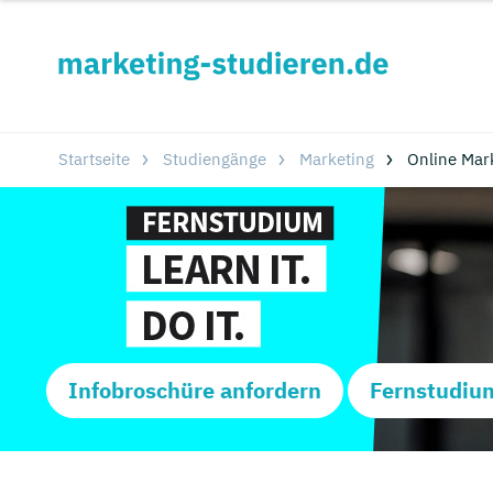
Startseite
Studiengänge
Marketing
Online Mar
Infobroschüre anfordern
Fernstudiu