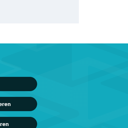
eren
eren