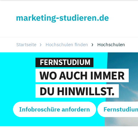
Startseite
Hochschulen finden
Hochschulen
Infobroschüre anfordern
Fernstudiu