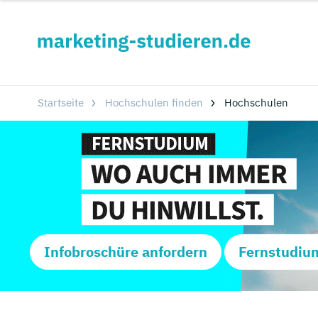
Startseite
Hochschulen finden
Hochschulen
Infobroschüre anfordern
Fernstudiu