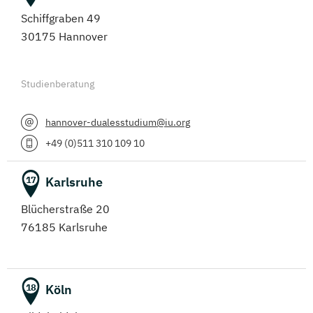
Schiffgraben 49
30175 Hannover
Studienberatung
hannover-dualesstudium@iu.org
+49 (0)511 310 109 10
Karlsruhe
17
Blücherstraße 20
76185 Karlsruhe
Köln
18