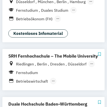
Düsseldorf
München
Berlin
Hamburg
Weil am Rhein
Frankfurt am Main
Essen
Fernstudium
Duales Studium
Stuttgart
Jena
Innsbruck
Linz
Fernlehrgang
Betriebsökonom (FH)
Business Administration
Business Administration (dual)
Kostenloses Infomaterial
Digitalisierungsmanagement
E-Commerce
Hotel- und Tourismusmarketing
SRH Fernhochschule – The Mobile University
Kommunikation & Eventmanagement
Riedlingen
Berlin
Dresden
Düsseldorf
Kommunikation & Eventmanagement
Hamburg
Hannover
Köln
München
(dual)
Fernstudium
Stuttgart
Ellwangen
Zell
Leipzig
Kommunikation & Medienmanagement
Betriebswirtschaft
Mannheim
Wertheim
Wien
Kommunikation & Medienmanagement
Betriebswirtschaft und Digitalisierung
Frankfurt am Main
Hamm
Zürich
Fürth
(dual)
Betriebswirtschaft und Interkulturelle
Kommunikationsmanagement
Kommunikation
Duale Hochschule Baden-Württemberg
Kommunikationsmanagement (dual)