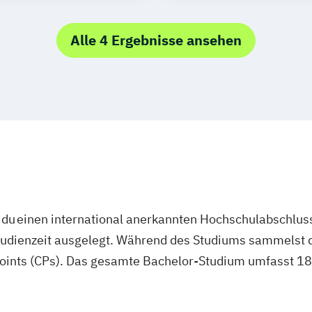
Wuppertal
Gel
Kiel
Magdebur
Alle 4 Ergebnisse ansehen
Lübeck
Oberha
Hagen
Saarbr
Ludwigshafen
Solingen
Heide
Paderborn
Reg
Wolfsburg
Bre
Griesheim
Ha
Leonberg
Lilie
Weilheim
Wild
du einen international anerkannten Hochschulabschluss
studienzeit ausgelegt. Während des Studiums sammelst 
oints (CPs). Das gesamte Bachelor-Studium umfasst 180