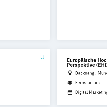
urt
Stuttgart
eting
Europäische Hoc
Perspektive (EHI
Backnang
Mün
Köln
Leipzig
S
Fernstudium
Augsburg
Biel
Digital Marketin
Dresden
Düsse
Frankfurt am M
Mönchengladba