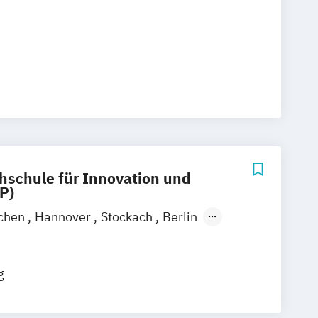
hschule für Innovation und
P)
chen
Hannover
Stockach
Berlin
tuttgart
Emmendingen
Aachen
efeld
Bochum
Bonn
Dortmund
g
ldorf
Duisburg
Essen
ain
Hamm
Karlsruhe
Mannheim
ch
Münster
Nürnberg
Wiesbaden