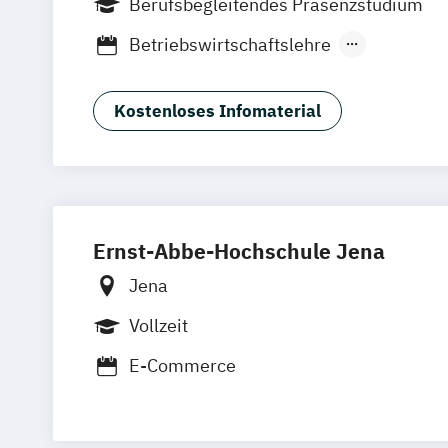
Berufsbegleitendes Präsenzstudium
Oldenburg
Hannover
Dortmund
Erf
Betriebswirtschaftslehre
Braunschweig
Medienmanagement und Digitales Mark
Kostenloses Infomaterial
Ernst-Abbe-Hochschule Jena
Jena
Vollzeit
E-Commerce