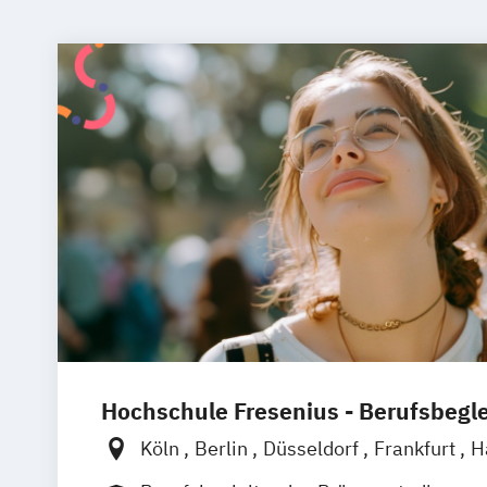
Hochschule Fresenius - Berufsbegl
Köln
Berlin
Düsseldorf
Frankfurt
H
München
Wiesbaden
Online-Campu