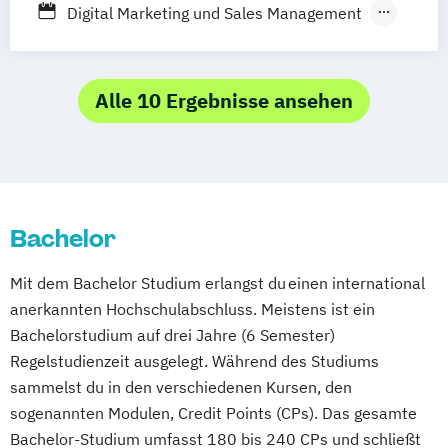
Digital Marketing und Sales Management
Göttingen
Hamburg
Hannover
Marketing und Sales
Kaiserslautern/Kusel
Kiel
Leipzig
Online Marketing und Social Media
Ludwigshafen/Diez
Nürnberg
Alle 10 Ergebnisse ansehen
Online-Fernstudium
Regensburg
Stade
Stuttgart
Köln
Offenbach bei Frankfurt am Main
Schwarzheide/Oberspreewald-Lausitz bei
Dresden
Bachelor
Mit dem Bachelor Studium erlangst du einen international
anerkannten Hochschulabschluss. Meistens ist ein
Bachelorstudium auf drei Jahre (6 Semester)
Regelstudienzeit ausgelegt. Während des Studiums
sammelst du in den verschiedenen Kursen, den
sogenannten Modulen, Credit Points (CPs). Das gesamte
Bachelor-Studium umfasst 180 bis 240 CPs und schließt