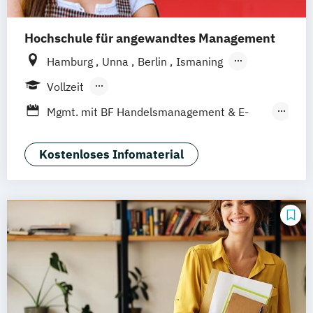
Hochschule für angewandtes Management
Hamburg
Unna
Berlin
Ismaning
Mannheim
Wien
Frankfurt
Hannover
Vollzeit
Leipzig
Düsseldorf
Köln
Nürnberg
Berufsbegleitendes Präsenzstudium
Mgmt. mit BF Handelsmanagement & E-
Stuttgart
Duales Studium
Commerce
Social Media Studies
Sportmanagement
Kostenloses Infomaterial