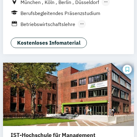
München
Köln
Berlin
Düsseldorf
Frankfurt
Hamburg
Idstein
Wiesbaden
Berufsbegleitendes Präsenzstudium
Online-Campus
Osnabrück
Oldenburg
Betriebswirtschaftslehre
Hannover
Dortmund
Erfurt
Stuttgart
Medienmanagement und Digitales
Braunschweig
Marketing
Kostenloses Infomaterial
IST-Hochschule für Management