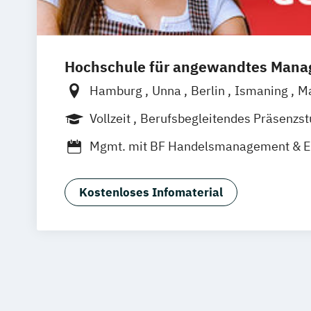
Hochschule für angewandtes Man
Hamburg
Unna
Berlin
Ismaning
M
Frankfurt
Hannover
Leipzig
Düsseld
Vollzeit
Berufsbegleitendes Präsenzs
Nürnberg
Stuttgart
Duales Studium
Mgmt. mit BF Handelsmanagement & 
Social Media Studies
Sportmanageme
Kostenloses Infomaterial