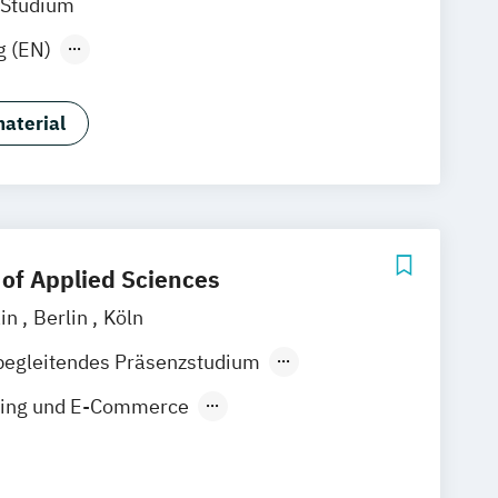
 Studium
g (EN)
ment-Spezialisierung Brand
ual)
aterial
ent-Spezialisierung Digital Marketing
 (dual)
ment-Spezialisierung Marketing-
entmanagement (dual)
 of Applied Sciences
ain
Berlin
Köln
begleitendes Präsenzstudium
Fernstudium
eting und E-Commerce
s Marketing und Medienmanagement