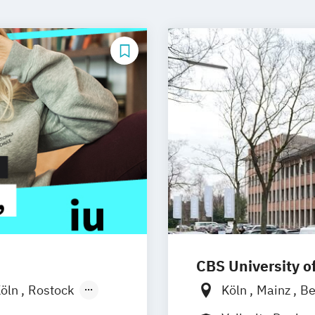
CBS University o
öln
Rostock
Köln
Mainz
Be
chen
Basel
Hamburg
Rhei