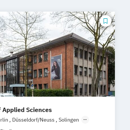
f Applied Sciences
rlin
Düsseldorf/Neuss
Solingen
ne
Rostock
online