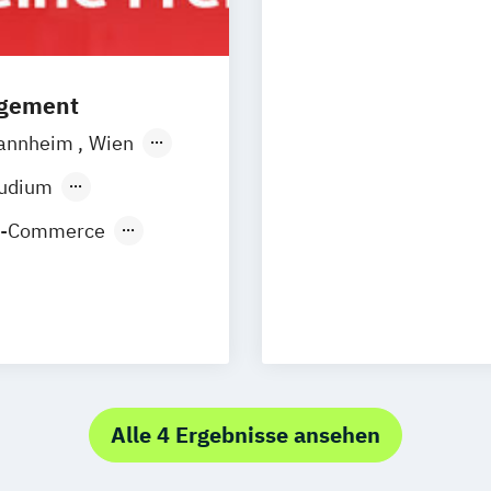
Journalismus u
Management der
Public Relation
Social Media Ma
agement
annheim
Wien
orf
Köln
tudium
E-Commerce
nt
Alle 4 Ergebnisse ansehen