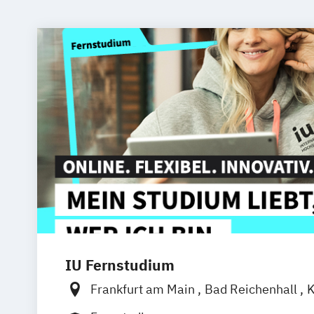
IU Fernstudium
Frankfurt am Main
Bad Reichenhall
K
Freiburg
Kiel
Stuttgart
Dresden
Aa