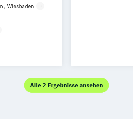
in
Wiesbaden
esign
N)
Alle 2 Ergebnisse ansehen