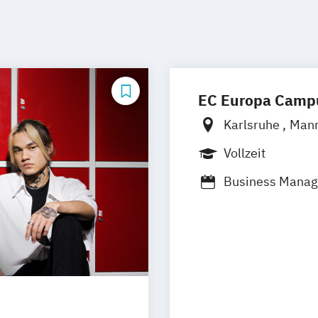
EC Europa Camp
Karlsruhe
Man
Vollzeit
Business Mana
Hotelmanageme
Event – Sport 
Internationale
Kommunikation
/ PR
Mode-
Trend-