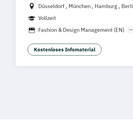
Düsseldorf
München
Hamburg
Berl
Online-Campus
Vollzeit
Fashion & Design Management (EN)
Industrie & Produkt Design
Interior D
Luxury Management (EN)
Kostenloses Infomaterial
Marken- & Kommunikationsdesign
Mode & Designmanagement
Sustainability in Creative Industries (E