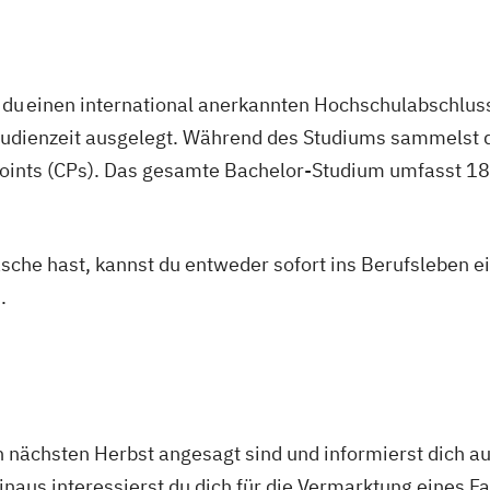
du einen international anerkannten Hochschulabschluss
studienzeit ausgelegt. Während des Studiums sammelst 
oints (CPs). Das gesamte Bachelor-Studium umfasst 180
asche hast, kannst du entweder sofort ins Berufsleben e
.
 nächsten Herbst angesagt sind und informierst dich au
naus interessierst du dich für die Vermarktung eines 