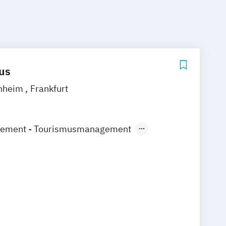
us
nheim
Frankfurt
gement - Tourismusmanagement
nt und Eventmanagement
– Gesundheit / Marketingmanagement
s Marketing und Management
smanagement und Medienmanagement
 und Markenmanagement