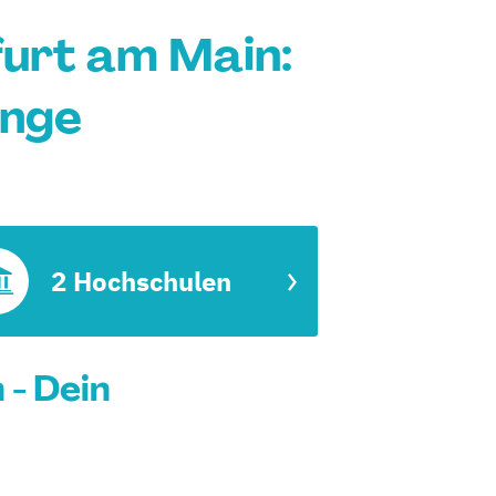
urt am Main:
änge
2 Hochschulen
- Dein