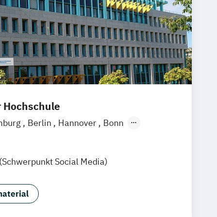
r Hochschule
mburg
Berlin
Hannover
Bonn
chen
Stuttgart
Göttingen
Leipzig
Zürich
Rostock
Dortmund
 (Schwerpunkt Social Media)
aterial