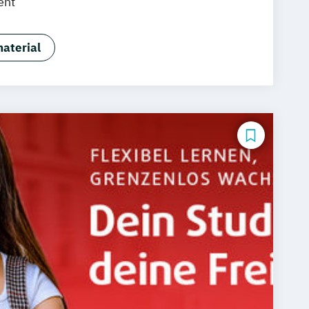
ent
aterial