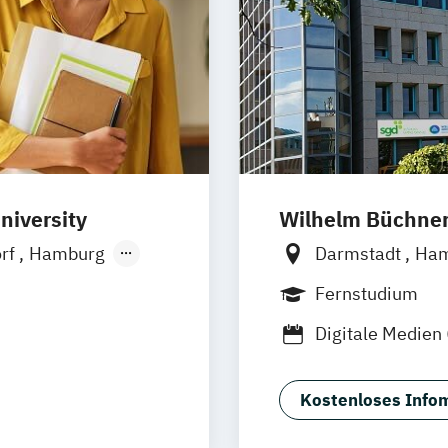
niversity
Wilhelm Büchne
orf
Hamburg
Darmstadt
Ha
Ellwangen
Zell
Nürnberg
Mün
Fernstudium
Freiburg
Wien
Digitale Medien
rth
e Kommunikation
Kostenloses Infom
 Marketing