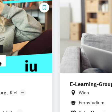
E-Learning-Grou
burg
Kiel
Wien
n
Aachen
Fernstudium
uhe
Kassel