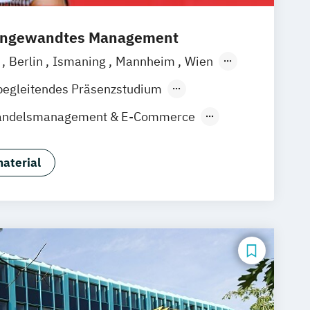
 angewandtes Management
a
Berlin
Ismaning
Mannheim
Wien
over
Leipzig
Düsseldorf
Köln
begleitendes Präsenzstudium
gart
Handelsmanagement & E-Commerce
udies
Sportmanagement
aterial