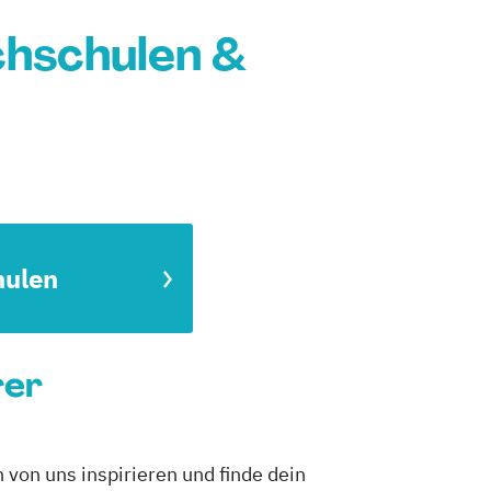
chschulen &
hulen
rer
 von uns inspirieren und finde dein