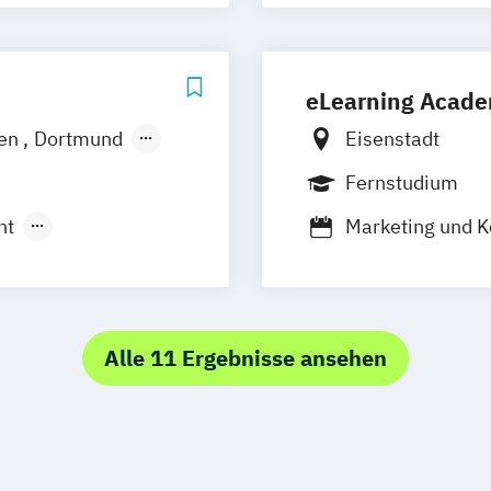
nt
ment
eLearning Acade
en
Dortmund
Eisenstadt
ign
Fernstudium
Hannover
nt
Marketing und
Marketing
Eve
rg
de
Stuttgart
n
bei Dresden
Alle 11 Ergebnisse ansehen