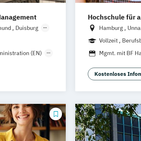
 Management
Hochschule für
mund
Duisburg
Hamburg
Unn
Hamburg
Frankfurt
Hann
Vollzeit
Berufs
n
Münster
Nürnberg
Stutt
Duales Studium
inistration (EN)
Mgmt. mit BF 
Wesel
Social Media St
Gütersloh
z
Arnsberg
Kostenloses Infom