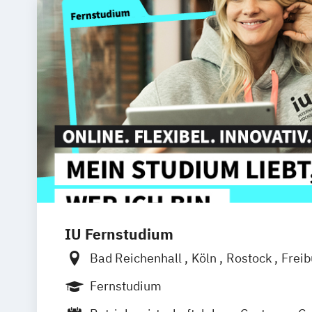
IU Fernstudium
Bad Reichenhall
Köln
Rostock
Frei
Frankfurt am Main
Stuttgart
Dresde
Fernstudium
Basel
Bielefeld
Deggendorf
Karlsr