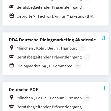
Coburg
Nürnberg
Berufsbegleitender Präsenzlehrgang
Geprüfte/-r Fachwirt/-in für Marketing (IHK)
DDA Deutsche Dialogmarketing Akademie
München
Köln
Berlin
Hamburg
Frankfurt a.M.
Stuttgart
Berufsbegleitender Präsenzlehrgang
Fernlehrgang
Dialogmarketing
E-Commerce
Online Marketing
Social Media
Deutsche POP
München
Berlin
Bochum
Bremen
Dresden
Frankfurt am Main
Hamburg
Berufsbegleitender Präsenzlehrgang