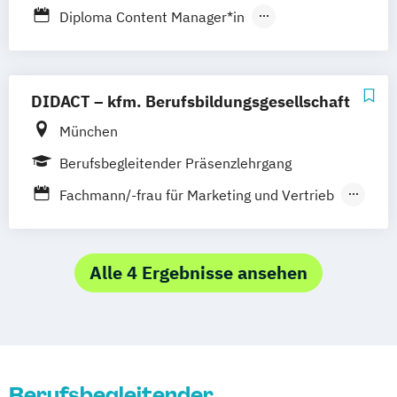
Hannover
Köln
Leipzig
Nürnberg
Diploma Content Manager*in
Stuttgart
Diploma Marketing-Manager*in
Diploma Medienmanager*in
Diploma Online-Marketing-Manager*in
DIDACT – kfm. Berufsbildungsgesellschaft
München
Berufsbegleitender Präsenzlehrgang
Fachmann/-frau für Marketing und Vertrieb
Fachwirt Marketing / Fachwirtin Marketing
(IHK) gepr.
Alle 4 Ergebnisse ansehen
Berufsbegleitender