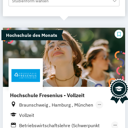
Studienform wählen
Hochschule des Monats
Hochschule Fresenius - Vollzeit
Braunschweig
Hamburg
München
Düsseldorf
Idstein
Berlin
Vollzeit
Frankfurt am Main
Köln
Heidelberg
Betriebswirtschaftslehre (Schwerpunkt