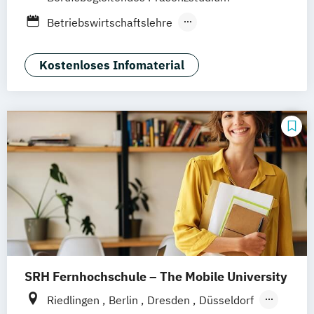
Wiesbaden
Online-Campus
Osnabrück
Betriebswirtschaftslehre
Oldenburg
Hannover
Dortmund
Erfurt
Medienmanagement und Digitales
Stuttgart
Marketing
Kostenloses Infomaterial
SRH Fernhochschule – The Mobile University
Riedlingen
Berlin
Dresden
Düsseldorf