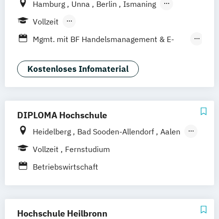
Hamburg
Unna
Berlin
Ismaning
Mannheim
Wien
Frankfurt
Hannover
Vollzeit
Leipzig
Düsseldorf
Köln
Nürnberg
Berufsbegleitendes Präsenzstudium
Mgmt. mit BF Handelsmanagement & E-
Stuttgart
Duales Studium
Commerce
Social Media Studies
Sportmanagement
Kostenloses Infomaterial
DIPLOMA Hochschule
Heidelberg
Bad Sooden-Allendorf
Aalen
Baden-Baden
Berlin
Bonn
Vollzeit
Fernstudium
Friedrichshafen
Hamburg
Hannover
Betriebswirtschaft
Heilbronn
Kassel
Leipzig
Mannheim
München
Bochum
Kaiserslautern
Wiesbaden
Regenstauf
Dresden
Hochschule Heilbronn
Hoyerswerda
Magdeburg
Ostfildern