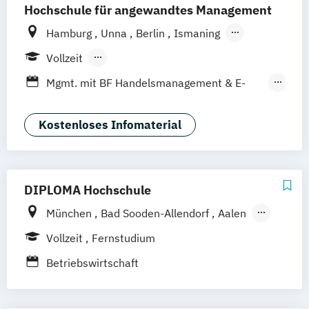
Hochschule für angewandtes Management
Hamburg
Unna
Berlin
Ismaning
Mannheim
Wien
Frankfurt
Hannover
Vollzeit
Leipzig
Düsseldorf
Köln
Nürnberg
Berufsbegleitendes Präsenzstudium
Mgmt. mit BF Handelsmanagement & E-
Stuttgart
Duales Studium
Commerce
Social Media Studies
Sportmanagement
Kostenloses Infomaterial
DIPLOMA Hochschule
München
Bad Sooden-Allendorf
Aalen
Baden-Baden
Berlin
Bonn
Vollzeit
Fernstudium
Friedrichshafen
Hamburg
Hannover
Betriebswirtschaft
Heilbronn
Kassel
Leipzig
Mannheim
Bochum
Kaiserslautern
Wiesbaden