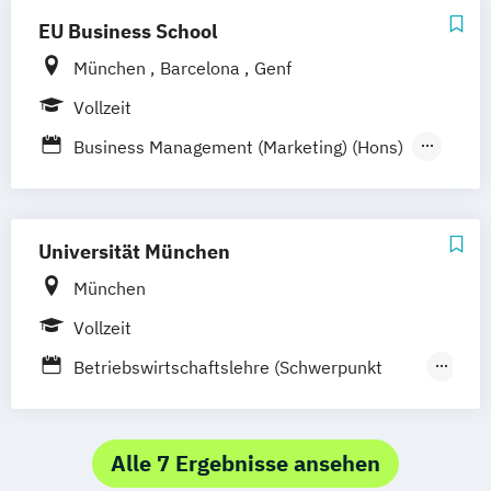
Regenstauf
Dresden
Hoyerswerda
EU Business School
Magdeburg
Ostfildern
Schwentinental / Kiel
Stein / Nürnberg
München
Barcelona
Genf
Wuppertal
Prichsenstadt
Vollzeit
Online-Campus
Heidelberg
Business Management (Marketing) (Hons)
Digital Business
Digital Marketing
Transformation & Design Thinking
Fashion & Luxury Business
Marketing
Universität München
München
Vollzeit
Betriebswirtschaftslehre (Schwerpunkt
Marketing & Strategy)
Internationale Public Relations
Kommunikationswissenschaft
Alle 7 Ergebnisse ansehen