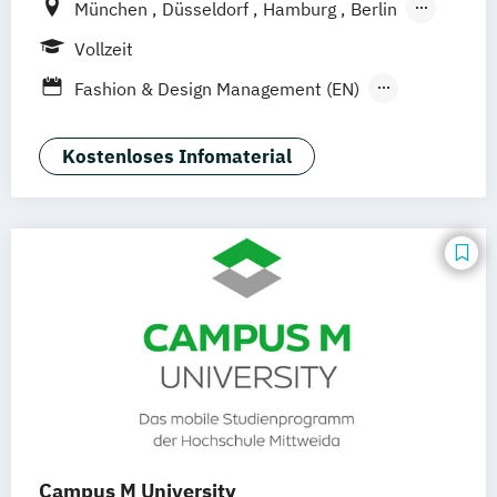
München
Düsseldorf
Hamburg
Berlin
Wiesbaden
Online-Campus
Vollzeit
Fashion & Design Management (EN)
Industrie & Produkt Design
Interior Design
Luxury Management (EN)
Kostenloses Infomaterial
Marken- & Kommunikationsdesign
Mode & Designmanagement
Sustainability in Creative Industries (EN)
Campus M University