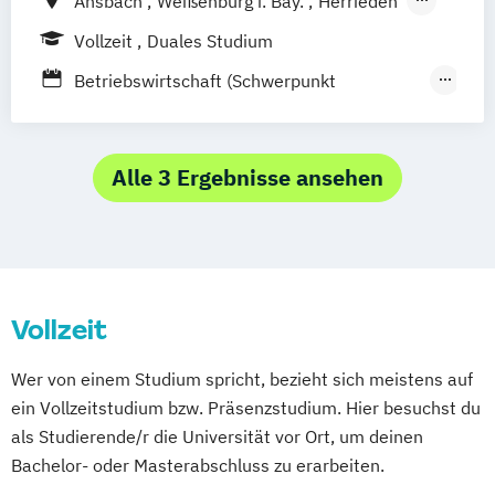
Ansbach
Weißenburg i. Bay.
Herrieden
Prichsenstadt
Online-Campus
Feuchtwangen
Rothenburg o.d.T.
Vollzeit
Duales Studium
Heidelberg
Betriebswirtschaft (Schwerpunkt
Marketing)
Digital Marketing
Public Relations und
Alle 3 Ergebnisse ansehen
Unternehmenskommunikation
Vollzeit
Wer von einem Studium spricht, bezieht sich meistens auf
ein Vollzeitstudium bzw. Präsenzstudium. Hier besuchst du
als Studierende/r die Universität vor Ort, um deinen
Bachelor- oder Masterabschluss zu erarbeiten.