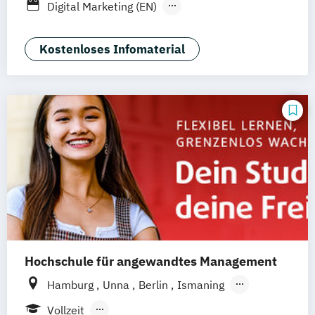
Digital Marketing (EN)
General Management-Spezialisierung
Brand Management (dual)
Kostenloses Infomaterial
General Management-Spezialisierung
Digital Marketing und E-Commerce (dual)
General Management-Spezialisierung
Marketing-
Medien- und Eventmanagement (dual)
Hochschule für angewandtes Management
Hamburg
Unna
Berlin
Ismaning
Mannheim
Wien
Frankfurt
Hannover
Vollzeit