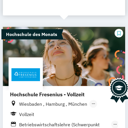
Hochschule des Monats
Hochschule Fresenius - Vollzeit
Wiesbaden
Hamburg
München
Düsseldorf
Idstein
Berlin
Vollzeit
Frankfurt am Main
Köln
Heidelberg
Betriebswirtschaftslehre (Schwerpunkt