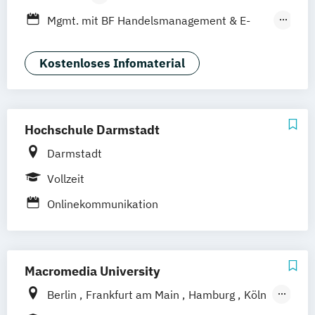
Leipzig
Düsseldorf
Köln
Nürnberg
Berufsbegleitendes Präsenzstudium
Mgmt. mit BF Handelsmanagement & E-
Stuttgart
Duales Studium
Commerce
Social Media Studies
Sportmanagement
Kostenloses Infomaterial
Hochschule Darmstadt
Darmstadt
Vollzeit
Onlinekommunikation
Macromedia University
Berlin
Frankfurt am Main
Hamburg
Köln
Leipzig
München
Stuttgart