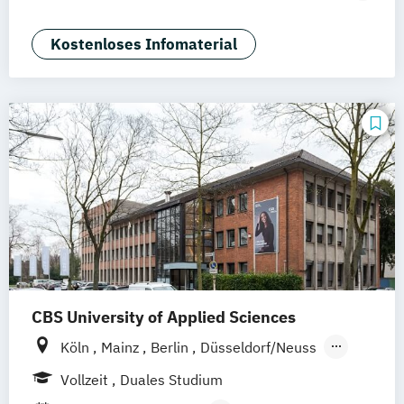
Wolfenbüttel
Braunschweig
Erfurt
Marketing Management)
E-Commerce & Logistics (EN)
Kostenloses Infomaterial
Luxury Management (EN)
Marketing & Brand Management (EN)
Marketing & Sales
Medienmanagement und Digitales
Marketing
Sportmanagement
Tourismus-
Hotel- und Eventmanagement
CBS University of Applied Sciences
Köln
Mainz
Berlin
Düsseldorf/Neuss
Solingen
Hamburg
Rheine
Rostock
Vollzeit
Duales Studium
online