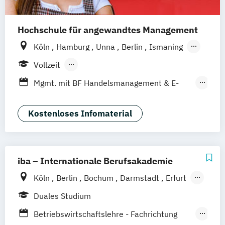
Hochschule für angewandtes Management
Köln
Hamburg
Unna
Berlin
Ismaning
Mannheim
Wien
Frankfurt
Hannover
Vollzeit
Leipzig
Düsseldorf
Nürnberg
Stuttgart
Berufsbegleitendes Präsenzstudium
Mgmt. mit BF Handelsmanagement & E-
Duales Studium
Commerce
Social Media Studies
Sportmanagement
Kostenloses Infomaterial
iba – Internationale Berufsakademie
Köln
Berlin
Bochum
Darmstadt
Erfurt
Hamburg
Heidelberg
Kassel
Leipzig
Duales Studium
München
Nürnberg
Münster
Betriebswirtschaftslehre - Fachrichtung
Online-Campus