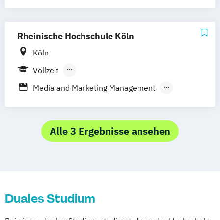
Hotel- und Tourismusmanagement
Betriebswirtschaftslehre –
Marketingkommunikation / Public Relations
Rheinische Hochschule Köln
Köln
Vollzeit
Berufsbegleitendes Präsenzstudium
Media and Marketing Management
Duales Studium
Retail Management
Alle 3 Ergebnisse ansehen
Duales Studium