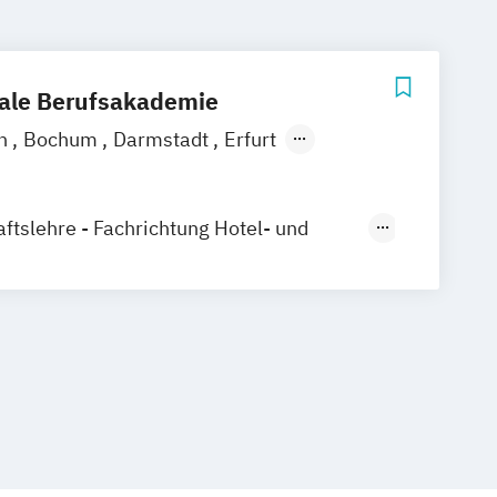
nale Berufsakademie
in
Bochum
Darmstadt
Erfurt
elberg
Kassel
Köln
Leipzig
ter
Online-Campus
ftslehre - Fachrichtung Hotel- und
gement
aftslehre – Marketingkommunikation /