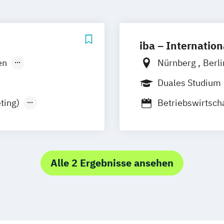
iba – Internatio
en
Nürnberg
Berl
Hamburg
Heid
Duales Studium
München
Müns
ting)
Betriebswirtscha
Tourismusmana
mmunikation
Betriebswirtsch
Public Relations
Alle 2 Ergebnisse ansehen