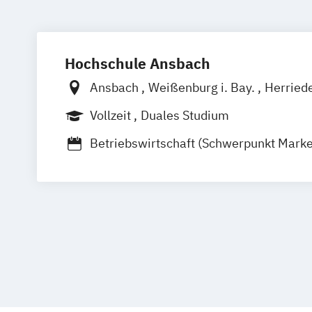
Hochschule Ansbach
Ansbach
Weißenburg i. Bay.
Herried
Feuchtwangen
Rothenburg o.d.T.
Vollzeit
Duales Studium
Betriebswirtschaft (Schwerpunkt Marke
Digital Marketing
Public Relations und Unternehmensko