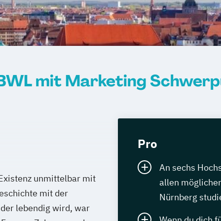
BWL mit Marketing Schwerp
Pro
An sechs Hochs
xistenz unmittelbar mit
allen möglichen
eschichte mit der
Nürnberg studi
eder lebendig wird, war
Wenn du dich fü