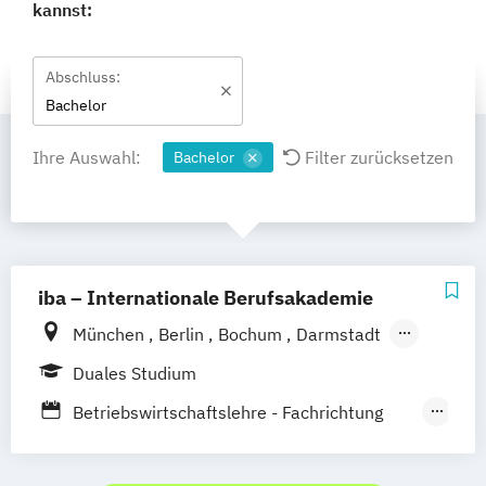
kannst:
Abschluss:
Bachelor
Ihre Auswahl:
Filter zurücksetzen
Bachelor
iba – Internationale Berufsakademie
München
Berlin
Bochum
Darmstadt
Erfurt
Hamburg
Heidelberg
Kassel
Duales Studium
Köln
Leipzig
Nürnberg
Münster
Betriebswirtschaftslehre - Fachrichtung
Online-Campus
Hotel- und Tourismusmanagement
Betriebswirtschaftslehre –