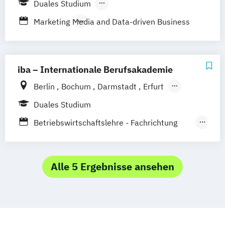
Duales Studium
Medien und Marketing)
Heidenheim
Karlsruhe
Lörrach
Berufsbegleitendes Präsenzstudium
Marketing
Media and Data-driven Business
Mosbach
Ravensburg
Villingen-Schwenningen
Horb am Neckar
iba – Internationale Berufsakademie
Berlin
Bochum
Darmstadt
Erfurt
Hamburg
Heidelberg
Kassel
Köln
Duales Studium
Leipzig
München
Nürnberg
Münster
Betriebswirtschaftslehre - Fachrichtung
Online-Campus
Hotel- und Tourismusmanagement
Betriebswirtschaftslehre –
Marketingkommunikation / Public Relations
Alle 5 Ergebnisse ansehen