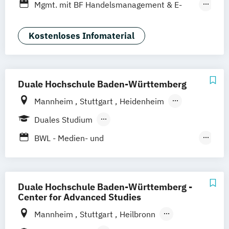
Berufsbegleitendes Präsenzstudium
Mgmt. mit BF Handelsmanagement & E-
Stuttgart
Duales Studium
Commerce
Social Media Studies
Sportmanagement
Kostenloses Infomaterial
Duale Hochschule Baden-Württemberg
Mannheim
Stuttgart
Heidenheim
Heilbronn
Ravensburg
Mosbach
Duales Studium
Karlsruhe
Villingen-Schwennigen
Lörrach
Berufsbegleitendes Präsenzstudium
BWL - Medien- und
Kommunikationswirtschaft
BWL – Dienstleistungsmanagement/-
marketing
Duale Hochschule Baden-Württemberg -
Business Management (Schwerpunkt
Center for Advanced Studies
Marketing)
Mannheim
Stuttgart
Heilbronn
Business Management (Schwerpunkt
Bad Mergentheim
Friedrichshafen