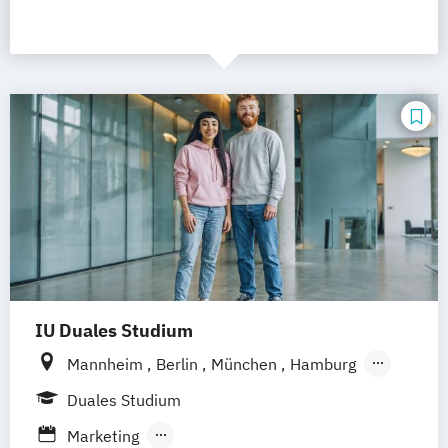
IU Duales Studium
Mannheim
Berlin
München
Hamburg
Frankfurt am Main
Düsseldorf
Bremen
Duales Studium
Erfurt
Nürnberg
Hannover
Dortmund
Marketing