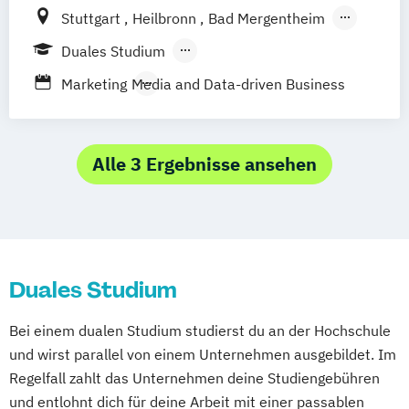
Marketing
Marketingökonom:in
Marketing)
Stuttgart
Heilbronn
Bad Mergentheim
Online-Marketing & Marketingmanagement
Business Management (Schwerpunkt
Friedrichshafen
Heidenheim
Karlsruhe
Duales Studium
Medien und Marketing)
Lörrach
Mannheim
Mosbach
Berufsbegleitendes Präsenzstudium
Online-Marketing & Marketingmanagement
Marketing
Media and Data-driven Business
Ravensburg
Villingen-Schwenningen
(dual)
Horb am Neckar
Public Relations Hochschulzertifikat
Veranstaltungsökonom (FH)
Alle 3 Ergebnisse ansehen
Vertriebsmanagement
Werbe- und Medienpsychologie
Wirtschaftspsychologie
Duales Studium
Bei einem dualen Studium studierst du an der Hochschule
und wirst parallel von einem Unternehmen ausgebildet. Im
Regelfall zahlt das Unternehmen deine Studiengebühren
und entlohnt dich für deine Arbeit mit einer passablen