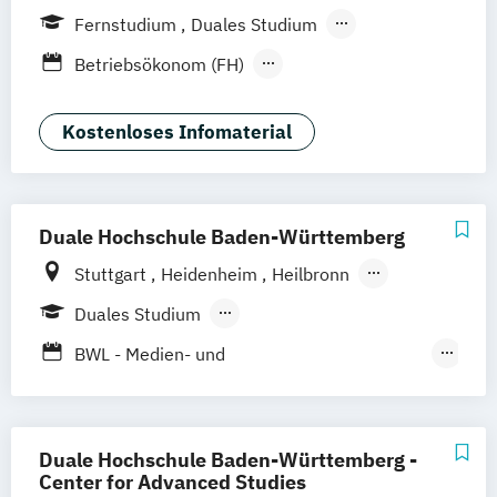
Weil am Rhein
Frankfurt am Main
Essen
Fernstudium
Duales Studium
Stuttgart
Jena
Innsbruck
Linz
Fernlehrgang
Betriebsökonom (FH)
Business Administration
Business Administration (dual)
Kostenloses Infomaterial
Digitalisierungsmanagement
E-Commerce
Hotel- und Tourismusmarketing
Duale Hochschule Baden-Württemberg
Kommunikation & Eventmanagement
Stuttgart
Heidenheim
Heilbronn
Kommunikation & Eventmanagement
Mannheim
Ravensburg
Mosbach
(dual)
Duales Studium
Karlsruhe
Villingen-Schwennigen
Lörrach
Kommunikation & Medienmanagement
Berufsbegleitendes Präsenzstudium
BWL - Medien- und
Kommunikation & Medienmanagement
Kommunikationswirtschaft
(dual)
BWL – Dienstleistungsmanagement/-
Kommunikationsmanagement
marketing
Duale Hochschule Baden-Württemberg -
Kommunikationsmanagement (dual)
Business Management (Schwerpunkt
Center for Advanced Studies