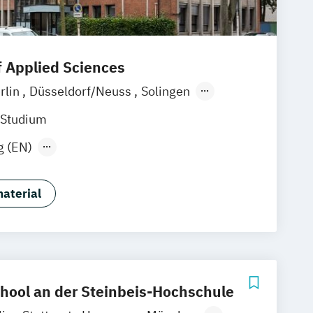
ienpsychologie
hologie
f Applied Sciences
rlin
Düsseldorf/Neuss
Solingen
ne
Rostock
online
 Studium
g (EN)
ment-Spezialisierung Brand
ual)
aterial
ent-Spezialisierung Digital Marketing
 (dual)
ment-Spezialisierung Marketing-
entmanagement (dual)
hool an der Steinbeis-Hochschule