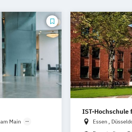
IST-Hochschule
t am Main
Essen
Düsseld
g
Hannover
Weil am Rhein