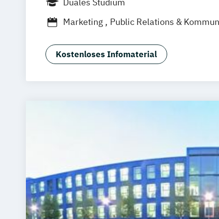
Duales Studium
Dortmund
Mannheim
Leipzig
Onlin
Marketing
Public Relations & Kommun
Augsburg
Bielefeld
Braunschweig
D
Duisburg
Karlsruhe
Köln
Mainz
Mü
Aachen
deutschlandweit
Bonn
Kostenloses Infomaterial