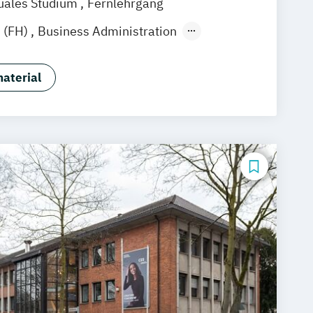
uales Studium
Fernlehrgang
 (FH)
Business Administration
stration (dual)
gsmanagement
E-Commerce
aterial
rismusmarketing
 & Eventmanagement
& Eventmanagement (dual)
 & Medienmanagement
 & Medienmanagement (dual)
nsmanagement
smanagement (dual)
Marketing
m:in
ng & Marketingmanagement
ng & Marketingmanagement (dual)
 Hochschulzertifikat
ökonom (FH)
Vertriebsmanagement