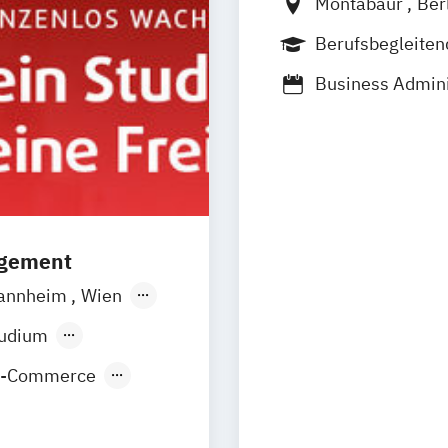
Montabaur
Ber
Dortmund
100 
Berufsbegleite
Business Admini
& Sales
agement
annheim
Wien
orf
Köln
tudium
E-Commerce
nt