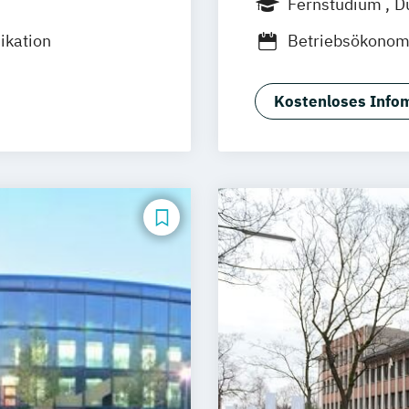
Fernstudium
D
e-Campus
Innsbruck
Linz
ikation
Betriebsökonom
resden
Business Admini
nster
Stuttgart
Digitalisierun
Kostenloses Infom
Hotel- und Tou
Kommunikation
Kommunikation 
Kommunikation
Kommunikation
Kommunikatio
Kommunikation
Marketingökono
Online-Marketi
Online-Marketi
Public Relations
Veranstaltungs