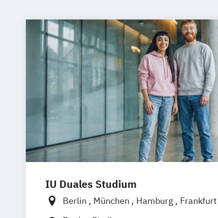
IU Duales Studium
Berlin
München
Hamburg
Frankfur
Düsseldorf
Bremen
Erfurt
Nürnber