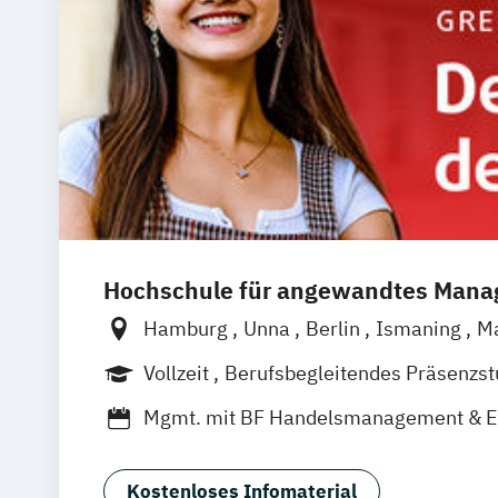
Hochschule für angewandtes Man
Hamburg
Unna
Berlin
Ismaning
M
Frankfurt
Hannover
Leipzig
Düsseld
Vollzeit
Berufsbegleitendes Präsenzs
Nürnberg
Stuttgart
Duales Studium
Mgmt. mit BF Handelsmanagement & 
Social Media Studies
Sportmanageme
Kostenloses Infomaterial