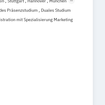
lin
Stuttgart
Hannover
München
% digital
ndes Präsenzstudium
Duales Studium
stration mit Spezialisierung Marketing