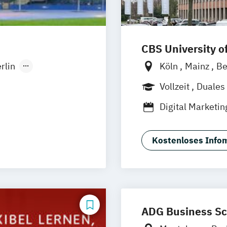
Werbe- und Med
Wirtschaftspsyc
CBS University o
rlin
Köln
Mainz
Be
eidelberg
Hamburg
Rhei
Vollzeit
Duales
öln
Digital Marketin
ipzig
General Manage
nn
Management (d
Karlsruhe
Kostenloses Infom
General Managem
ürth
und E-Commerce
General Manage
Medien- und Ev
ADG Business Sc