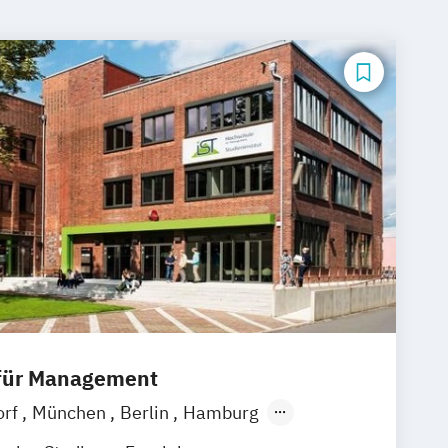
 für Management
orf
München
Berlin
Hamburg
Frankfurt am Main
Stuttgart
Jena