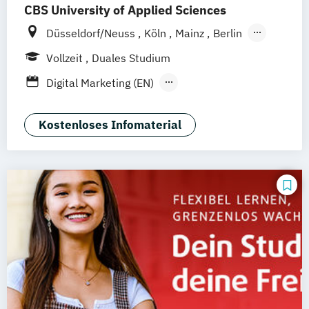
CBS University of Applied Sciences
Düsseldorf/Neuss
Köln
Mainz
Berlin
Solingen
Hamburg
Rheine
Rostock
Vollzeit
Duales Studium
online
Digital Marketing (EN)
General Management-Spezialisierung
Brand Management (dual)
Kostenloses Infomaterial
General Management-Spezialisierung
Digital Marketing und E-Commerce (dual)
General Management-Spezialisierung
Marketing-
Medien- und Eventmanagement (dual)