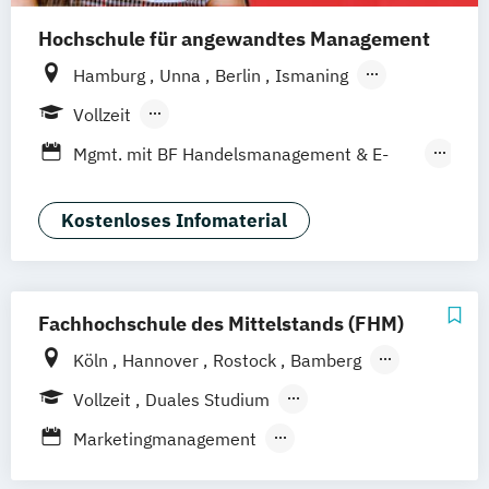
Hochschule für angewandtes Management
Hamburg
Unna
Berlin
Ismaning
Mannheim
Wien
Frankfurt
Hannover
Vollzeit
Leipzig
Düsseldorf
Köln
Nürnberg
Berufsbegleitendes Präsenzstudium
Mgmt. mit BF Handelsmanagement & E-
Stuttgart
Duales Studium
Commerce
Social Media Studies
Sportmanagement
Kostenloses Infomaterial
Fachhochschule des Mittelstands (FHM)
Köln
Hannover
Rostock
Bamberg
Bielefeld
Berlin
Düren
Frechen
Vollzeit
Duales Studium
Waldshut
Berufsbegleitendes Präsenzstudium
Marketingmanagement
Fernstudium
Sportjournalismus & Sportmarketing