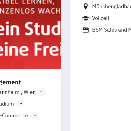
Mönchengladba
Vollzeit
BSM Sales and 
Internationales
agement
annheim
Wien
orf
Köln
tudium
E-Commerce
nt