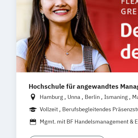
Hochschule für angewandtes Man
Hamburg
Unna
Berlin
Ismaning
M
Frankfurt
Hannover
Leipzig
Düsseld
Vollzeit
Berufsbegleitendes Präsenzs
Nürnberg
Stuttgart
Duales Studium
Mgmt. mit BF Handelsmanagement & 
Social Media Studies
Sportmanageme