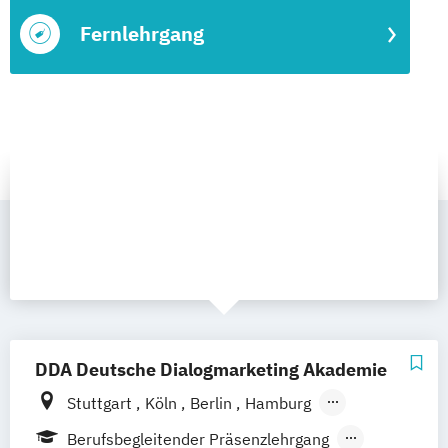
Fernlehrgang
DDA Deutsche Dialogmarketing Akademie
Stuttgart
Köln
Berlin
Hamburg
Frankfurt a.M.
München
Berufsbegleitender Präsenzlehrgang