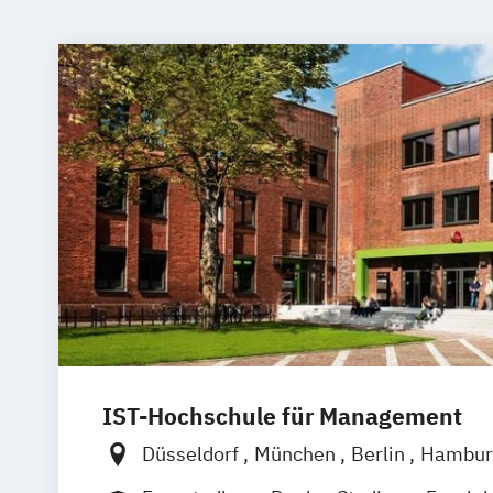
IST-Hochschule für Management
Düsseldorf
München
Berlin
Hambur
Weil am Rhein
Frankfurt am Main
Es