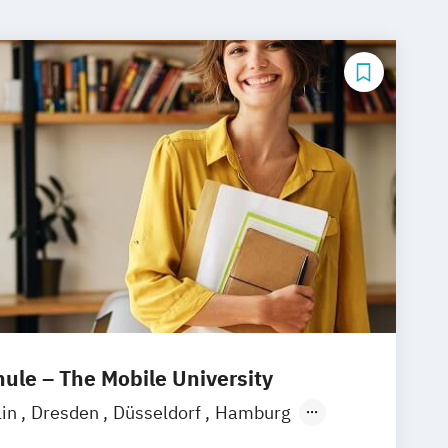
le – The Mobile University
lin
Dresden
Düsseldorf
Hamburg
München
Stuttgart
Ellwangen
Zell