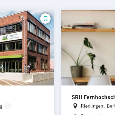
SRH Fernhochschu
g
Riedlingen
Ber
sen
Stuttgart
Hannover
Köln