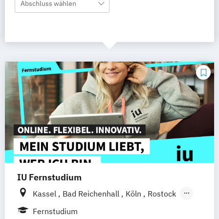
Abschluss wählen
IU Fernstudium
Kassel
Bad Reichenhall
Köln
Rostock
Freiburg
Kiel
Frankfurt am Main
Fernstudium