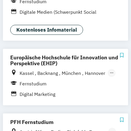
Fernstudium
Göttingen
Leipzig
Freiburg
Wien
Digitale Medien (Schwerpunkt Social
Zürich
Rostock
Dortmund
Media)
Kostenloses Infomaterial
Europäische Hochschule für Innovation und
Perspektive (EHIP)
Kassel
Backnang
München
Hannover
Stockach
Berlin
Köln
Leipzig
Stuttgart
Fernstudium
Emmendingen
Aachen
Augsburg
Digital Marketing
Bielefeld
Bochum
Bonn
Dortmund
Dresden
Düsseldorf
Duisburg
Essen
Frankfurt am Main
Hamm
Karlsruhe
PFH Fernstudium
Mannheim
Mönchengladbach
Münster
Nürnberg
Wiesbaden
Wuppertal