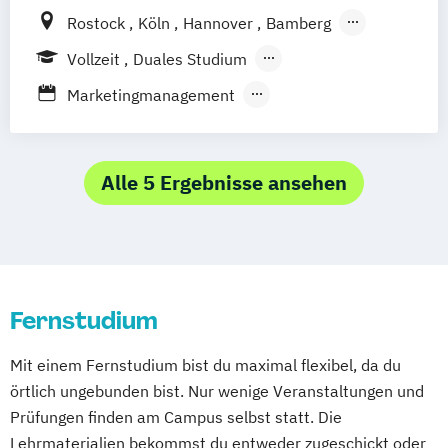
Nürnberg
Wiesbaden
Wuppertal
Rostock
Köln
Hannover
Bamberg
Gelsenkirchen
Braunschweig
Chemnitz
Bielefeld
Berlin
Düren
Frechen
Vollzeit
Duales Studium
Kiel
Magdeburg
Freiburg im Breisgau
Waldshut
Berufsbegleitendes Präsenzstudium
Marketingmanagement
Krefeld
Lübeck
Oberhausen
Erfurt
Fernstudium
Sportjournalismus & Sportmarketing
Mainz
Kassel
Hagen
Saarbrücken
Strategische Kommunikation & Digitales
Mülheim an der Ruhr
Potsdam
Marketing
Alle 5 Ergebnisse ansehen
Ludwigshafen
Oldenburg
Leverkusen
Osnabrück
Solingen
Heidelberg
Herne
Neuss
Darmstadt
Paderborn
Regensburg
Ingolstadt
Würzburg
Fürth
Wolfsburg
Bremen
Erlenbach
Fernstudium
Euskirchen
Frechen
Griesheim
Hamburg
Kornwestheim
Leichlingen
Mit einem Fernstudium bist du maximal flexibel, da du
Leonberg
Lilienthal
Miesbach
örtlich ungebunden bist. Nur wenige Veranstaltungen und
Unterhaching
Weilheim
Wildau
Prüfungen finden am Campus selbst statt. Die
Lehrmaterialien bekommst du entweder zugeschickt oder