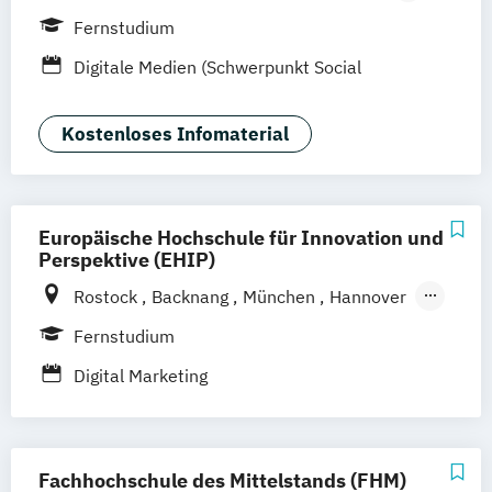
Hannover
Bonn
Nürnberg
München
Fernstudium
Stuttgart
Göttingen
Leipzig
Freiburg
Digitale Medien (Schwerpunkt Social
Wien
Zürich
Dortmund
Media)
Kostenloses Infomaterial
Europäische Hochschule für Innovation und
Perspektive (EHIP)
Rostock
Backnang
München
Hannover
Stockach
Berlin
Köln
Leipzig
Stuttgart
Fernstudium
Emmendingen
Aachen
Augsburg
Digital Marketing
Bielefeld
Bochum
Bonn
Dortmund
Dresden
Düsseldorf
Duisburg
Essen
Frankfurt am Main
Hamm
Karlsruhe
Fachhochschule des Mittelstands (FHM)
Mannheim
Mönchengladbach
Münster