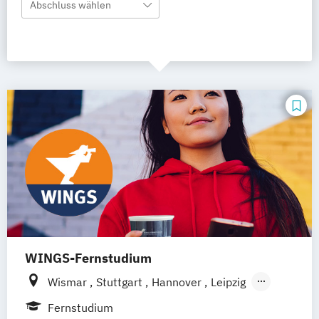
Abschluss wählen
WINGS-Fernstudium
Wismar
Stuttgart
Hannover
Leipzig
Frankfurt am Main
Berlin
Hamburg
Fernstudium