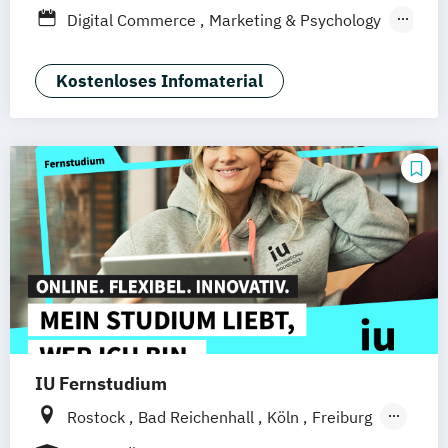
Düsseldorf
München
Dortmund
Bonn
Digital Commerce
Marketing & Psychology
Nürnberg
Marketing
Sales Management
Wirtschaftspsychologie
Kostenloses Infomaterial
IU Fernstudium
Rostock
Bad Reichenhall
Köln
Freiburg
Kiel
Frankfurt am Main
Stuttgart