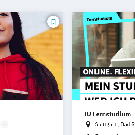
IU Fernstudium
Stuttgart
Bad R
Düsseldorf
Kiel
Frankfurt