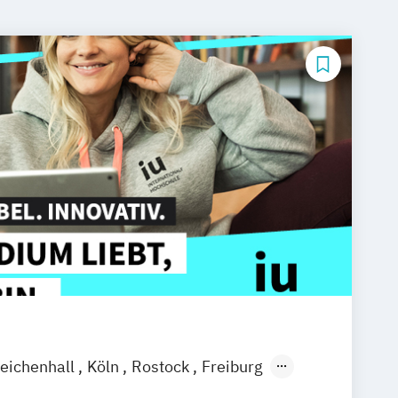
eichenhall
Köln
Rostock
Freiburg
 am Main
Dresden
Aachen
Basel