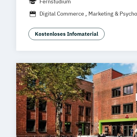
Fernstudium
München
Dortmund
Bonn
Nürnberg
Digital Commerce
Marketing & Psych
Sales Management
Wirtschaftspsycho
Kostenloses Infomaterial