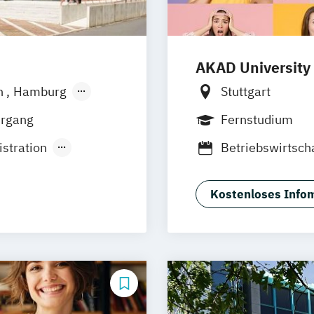
AKAD University
n
Hamburg
Stuttgart
sen
Jena
hrgang
Fernstudium
stration
Betriebswirtsch
Betriebswirtsch
erce
Marketingmana
Kostenloses Infom
General Manage
Global Manage
ual)
International B
t
Marketingmana
(dual)
Management (S
Marketing
Onli