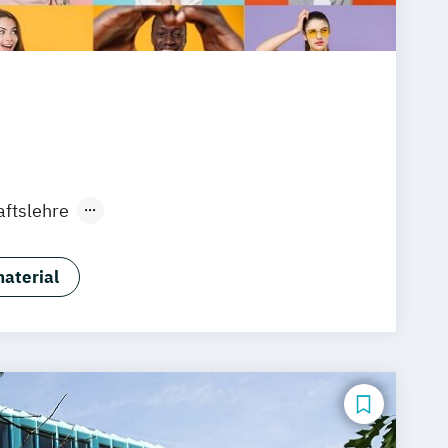
aftslehre
aftslehre (Schwerpunkt
gement)
aterial
ment (Schwerpunkt Global Marketing)
ment und Communication
usiness Communication (Schwerpunkt
gement)
chwerpunkt Marketingmanagement)
ne Marketing
Online-Marketing