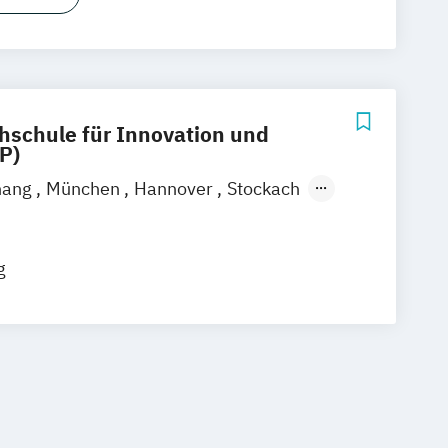
hschule für Innovation und
P)
nang
München
Hannover
Stockach
ipzig
Emmendingen
Aachen
efeld
Bochum
Bonn
Dortmund
g
ldorf
Duisburg
Essen
ain
Hamm
Karlsruhe
Mannheim
ch
Münster
Nürnberg
Wiesbaden
senkirchen
Braunschweig
Chemnitz
g
Freiburg im Breisgau
Krefeld
usen
Erfurt
Mainz
Rostock
Kassel
ücken
Mülheim an der Ruhr
Potsdam