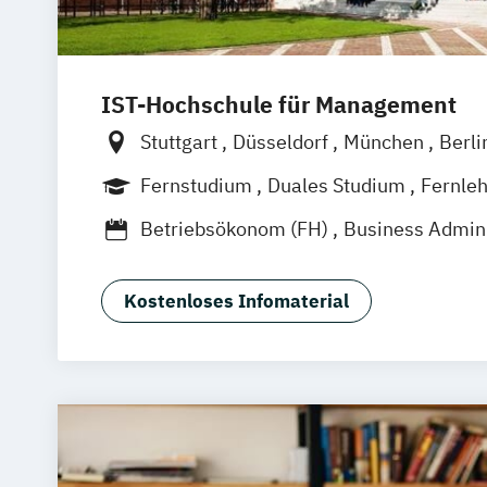
IST-Hochschule für Management
Stuttgart
Düsseldorf
München
Berli
Weil am Rhein
Frankfurt am Main
Es
Fernstudium
Duales Studium
Fernle
Innsbruck
Linz
Betriebsökonom (FH)
Business Admini
Business Administration (dual)
Digitalisierungsmanagement
E-Comm
Kostenloses Infomaterial
Hotel- und Tourismusmarketing
Kommunikation & Eventmanagement
Kommunikation & Eventmanagement (d
Kommunikation & Medienmanagemen
Kommunikation & Medienmanagement 
Kommunikationsmanagement