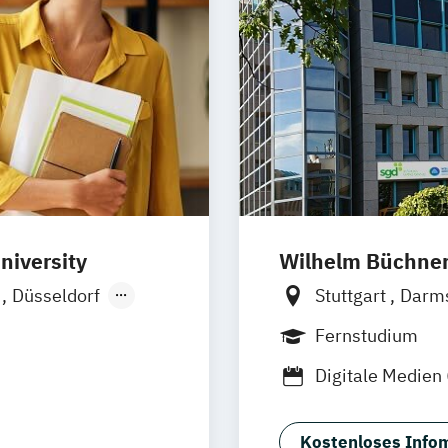
Marketing
ment
ent (dual)
smanagement
niversity
Wilhelm Büchne
n
Düsseldorf
Stuttgart
Darm
Ellwangen
Bonn
Nürnber
Fernstudium
Wien
Freiburg
Wien
Digitale Medien
rth
e Kommunikation
Kostenloses Infom