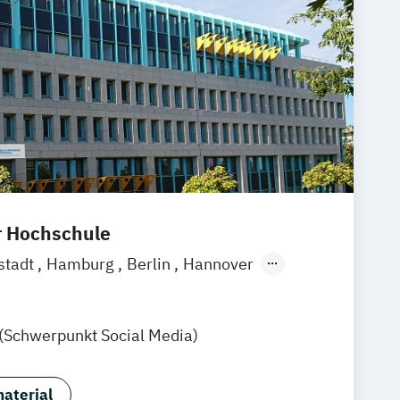
r Hochschule
stadt
Hamburg
Berlin
Hannover
g
München
Göttingen
Leipzig
Zürich
Rostock
Dortmund
 (Schwerpunkt Social Media)
aterial