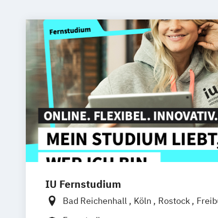
IU Fernstudium
Bad Reichenhall
Köln
Rostock
Frei
Frankfurt am Main
Stuttgart
Dresde