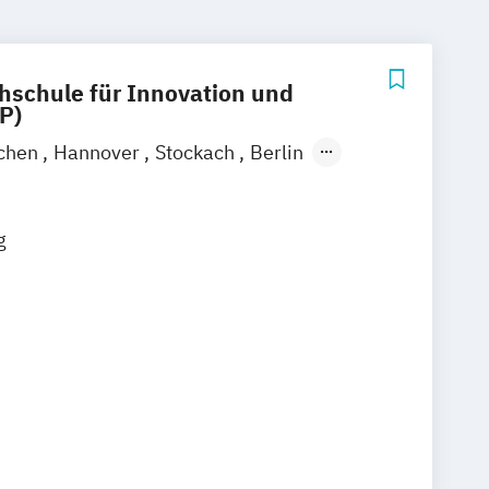
hschule für Innovation und
P)
chen
Hannover
Stockach
Berlin
tuttgart
Emmendingen
Aachen
efeld
Bochum
Bonn
Dortmund
g
ldorf
Duisburg
Essen
ain
Hamm
Karlsruhe
Mannheim
ch
Münster
Nürnberg
Wiesbaden
senkirchen
Braunschweig
Chemnitz
g
Freiburg im Breisgau
Krefeld
usen
Erfurt
Mainz
Rostock
Kassel
ücken
Mülheim an der Ruhr
Potsdam
Oldenburg
Leverkusen
Osnabrück
lberg
Herne
Neuss
Darmstadt