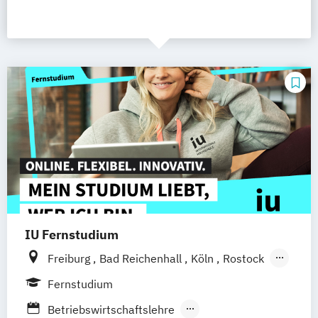
IU Fernstudium
Freiburg
Bad Reichenhall
Köln
Rostock
Kiel
Frankfurt am Main
Stuttgart
Fernstudium
Dresden
Aachen
Basel
Bielefeld
Betriebswirtschaftslehre