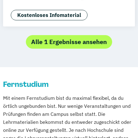
Deggendorf
Karlsruhe
Kassel
Customer Centricity
Digital Business
Oberhausen
Offenbach
Saarbrücken
E-Commerce
Growth Hacking
Kostenloses Infomaterial
Neu-Ulm
Graz
Innsbruck
Wien
Zürich
Growth Hacking (DE/EN)
Augsburg
Freising
Friedrichshafen
Internationales Marketing
Klagenfurt
Magdeburg
Münster
Trier
Kommunikationspsychologie
Marketing
Alle 1 Ergebnisse ansehen
Würzburg
Chemnitz
Linz
Marketing und digitale Medien
deutschlandweit
Marketingmanagement
Medienmanagement
Online Marketing
Online Marketing (DE/EN)
Fernstudium
Online-Marketing und E-Commerce
Produktdesign
Mit einem Fernstudium bist du maximal flexibel, da du
Public Relations und Kommunikation
örtlich ungebunden bist. Nur wenige Veranstaltungen und
Social Media
Prüfungen finden am Campus selbst statt. Die
Lehrmaterialien bekommst du entweder zugeschickt oder
online zur Verfügung gestellt. Je nach Hochschule sind