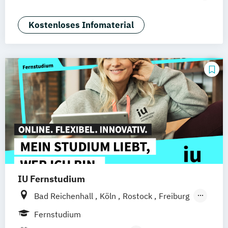
Nürnberg
Marketing
Sales Management
Wirtschaftspsychologie
Kostenloses Infomaterial
IU Fernstudium
Bad Reichenhall
Köln
Rostock
Freiburg
Kiel
Frankfurt am Main
Stuttgart
Fernstudium
Dresden
Aachen
Basel
Bielefeld