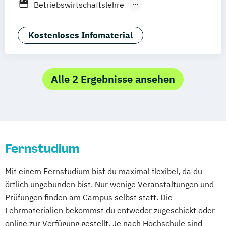
Betriebswirtschaftslehre
Deggendorf
Karlsruhe
Kassel
Customer Centricity
Digital Business
Oberhausen
Offenbach
Saarbrücken
E-Commerce
Growth Hacking
Kostenloses Infomaterial
Neu-Ulm
Graz
Innsbruck
Wien
Zürich
Growth Hacking (DE/EN)
Augsburg
Freising
Friedrichshafen
Internationales Marketing
Klagenfurt
Magdeburg
Münster
Trier
Kommunikationspsychologie
Marketing
Alle 2 Ergebnisse ansehen
Würzburg
Chemnitz
Linz
Marketing und digitale Medien
deutschlandweit
Marketingmanagement
Medienmanagement
Online Marketing
Online Marketing (DE/EN)
Fernstudium
Online-Marketing und E-Commerce
Produktdesign
Mit einem Fernstudium bist du maximal flexibel, da du
Public Relations und Kommunikation
örtlich ungebunden bist. Nur wenige Veranstaltungen und
Social Media
Prüfungen finden am Campus selbst statt. Die
Lehrmaterialien bekommst du entweder zugeschickt oder
online zur Verfügung gestellt. Je nach Hochschule sind