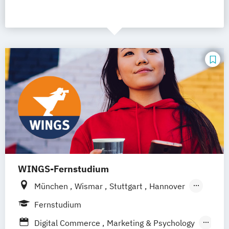
WINGS-Fernstudium
München
Wismar
Stuttgart
Hannover
Leipzig
Frankfurt am Main
Berlin
Fernstudium
Hamburg
Düsseldorf
Dortmund
Bonn
Digital Commerce
Marketing & Psychology