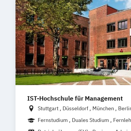
IST-Hochschule für Management
Stuttgart
Düsseldorf
München
Berli
Weil am Rhein
Frankfurt am Main
Es
Fernstudium
Duales Studium
Fernle
Innsbruck
Linz