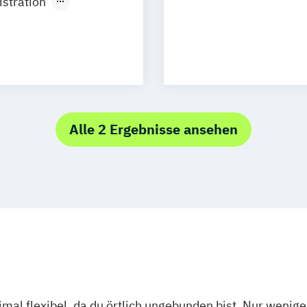
stration
erce
ual)
t
Alle 2 Ergebnisse ansehen
(dual)
Marketing
ment
ent (dual)
smanagement
mal flexibel, da du örtlich ungebunden bist. Nur wenig