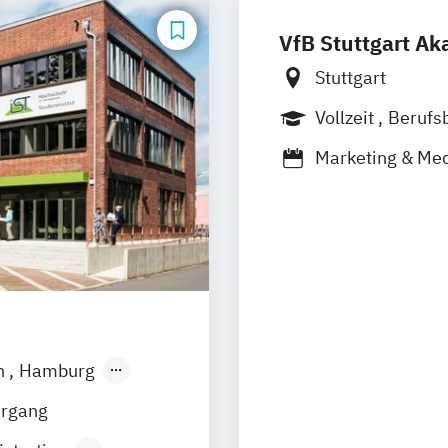
VfB Stuttgart A
Stuttgart
Vollzeit
Berufs
Duales Studium
Marketing & M
Sportmarketing 
n
Hamburg
sen
Jena
hrgang