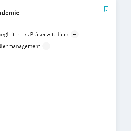
kademie
begleitendes Präsenzstudium
Fernstudium
edienmanagement
& Entertainment