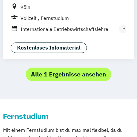
Köln
Vollzeit
Fernstudium
Internationale Betriebswirtschaftslehre
mit Schwerpunkt Marketing
Social Media Management
Kostenloses Infomaterial
Alle 1 Ergebnisse ansehen
Fernstudium
Mit einem Fernstudium bist du maximal flexibel, da du