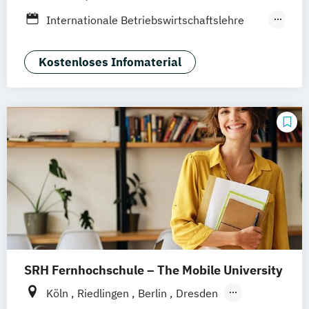
Internationale Betriebswirtschaftslehre
mit Schwerpunkt Marketing
Social Media Management
Kostenloses Infomaterial
SRH Fernhochschule – The Mobile University
Köln
Riedlingen
Berlin
Dresden