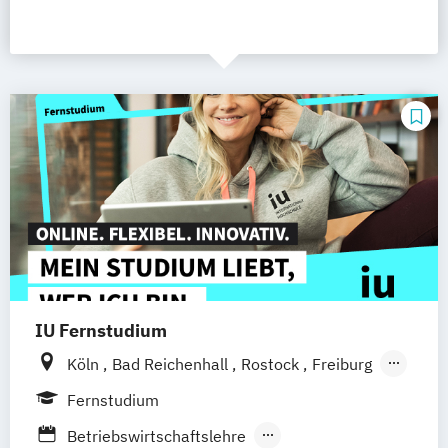
IU Fernstudium
Köln
Bad Reichenhall
Rostock
Freiburg
Kiel
Frankfurt am Main
Stuttgart
Fernstudium
Dresden
Aachen
Basel
Bielefeld
Betriebswirtschaftslehre