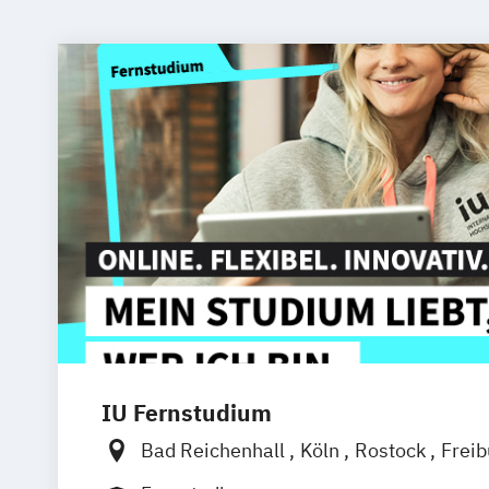
IU Fernstudium
Bad Reichenhall
Köln
Rostock
Frei
Frankfurt am Main
Stuttgart
Dresde