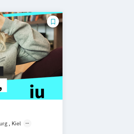
burg
Kiel
n
Aachen