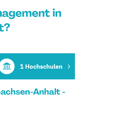
agement in
t?
t
1 Hochschulen
achsen-Anhalt -