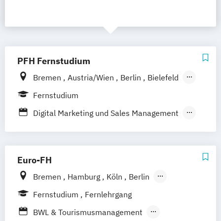
PFH Fernstudium
Bremen
Austria/Wien
Berlin
Bielefeld
Dortmund
Düsseldorf/Ratingen
Erfurt
Fernstudium
Freiburg
Friedrichshafen
Göttingen
Digital Marketing und Sales Management
Hamburg
Hannover
Marketing und Sales
Kaiserslautern/Kusel
Kiel
Leipzig
Online Marketing und Social Media
Ludwigshafen/Diez
München
Nürnberg
Euro-FH
Online-Fernstudium
Regensburg
Stade
Stuttgart
Köln
Bremen
Hamburg
Köln
Berlin
Offenbach bei Frankfurt am Main
Göttingen
Frankfurt am Main
Leipzig
Fernstudium
Fernlehrgang
Schwarzheide/Oberspreewald-Lausitz bei
München
Nürnberg
Stuttgart
BWL & Tourismusmanagement
Dresden