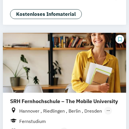
Nürnberg
Marketing
Sales Management
Wirtschaftspsychologie
Kostenloses Infomaterial
SRH Fernhochschule – The Mobile University
Hannover
Riedlingen
Berlin
Dresden
Düsseldorf
Hamburg
Köln
München
Fernstudium
Stuttgart
Ellwangen
Zell
Leipzig