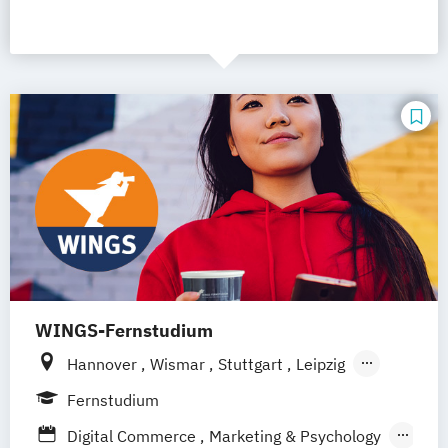
WINGS-Fernstudium
Hannover
Wismar
Stuttgart
Leipzig
Frankfurt am Main
Berlin
Hamburg
Fernstudium
Düsseldorf
München
Dortmund
Bonn
Digital Commerce
Marketing & Psychology