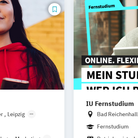
IU Fernstudium
er
Leipzig
Bad Reichenhal
Düsseldorf
Frankfurt am M
Fernstudium
Basel
Bielefel