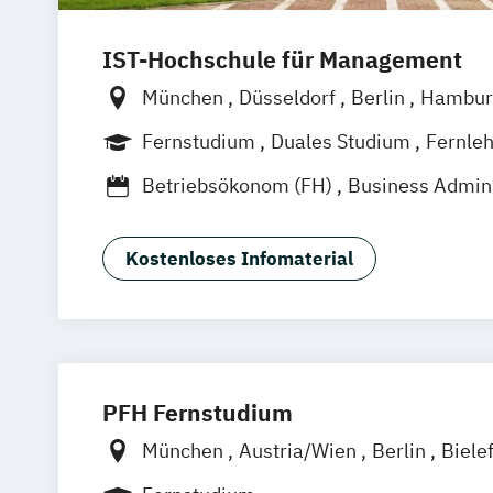
IST-Hochschule für Management
München
Düsseldorf
Berlin
Hambur
Weil am Rhein
Frankfurt am Main
Es
Fernstudium
Duales Studium
Fernle
Jena
Innsbruck
Linz
Betriebsökonom (FH)
Business Admini
Business Administration (dual)
Digitalisierungsmanagement
E-Comm
Kostenloses Infomaterial
Hotel- und Tourismusmarketing
Kommunikation & Eventmanagement
Kommunikation & Eventmanagement (d
Kommunikation & Medienmanagemen
Kommunikation & Medienmanagement 
PFH Fernstudium
Kommunikationsmanagement
München
Austria/Wien
Berlin
Biele
Kommunikationsmanagement (dual)
Dortmund
Düsseldorf/Ratingen
Erfur