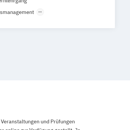
ernlehrgang
usmanagement
aftslehre
 Online-Marketing
Marketing
les Management
bepsychologie
Sales & Management
und E-Marketing-Manager
e Veranstaltungen und Prüfungen