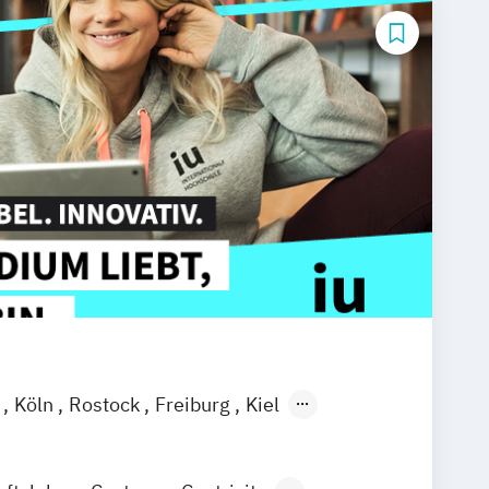
l
Köln
Rostock
Freiburg
Kiel
ain
Stuttgart
Dresden
Aachen
d
Deggendorf
Karlsruhe
Kassel