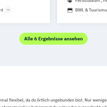
Fernstudium
F
Hannover
ment
nt
BWL & Tourism
ent (dual)
Betriebswirtsch
-Fernstudium
Spezialisierung
smanagement
Marketing & Sa
Markt- und Wer
bei Dresden
Alle 6 Ergebnisse ansehen
Social-Media- 
mal flexibel, da du örtlich ungebunden bist. Nur wenig