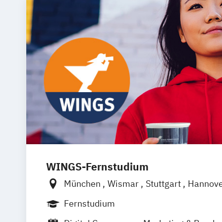
WINGS-Fernstudium
München
Wismar
Stuttgart
Hannov
Frankfurt am Main
Berlin
Hamburg
Fernstudium
Dortmund
Bonn
Nürnberg