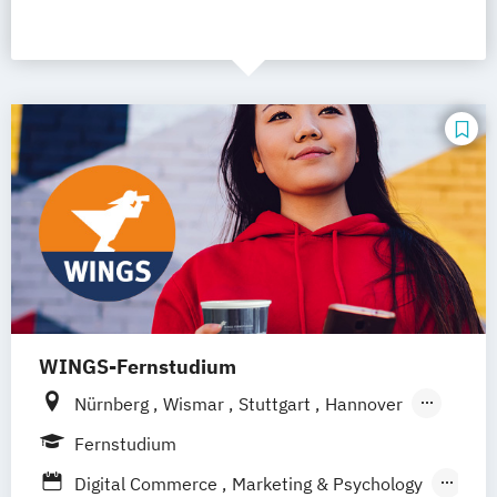
WINGS-Fernstudium
Nürnberg
Wismar
Stuttgart
Hannover
Leipzig
Frankfurt am Main
Berlin
Fernstudium
Hamburg
Düsseldorf
München
Digital Commerce
Marketing & Psychology