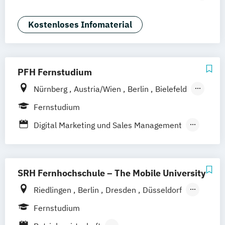
Dortmund
Bonn
Marketing
Sales Management
Wirtschaftspsychologie
Kostenloses Infomaterial
PFH Fernstudium
Nürnberg
Austria/Wien
Berlin
Bielefeld
Bremen
Dortmund
Düsseldorf/Ratingen
Fernstudium
Erfurt
Freiburg
Friedrichshafen
Digital Marketing und Sales Management
Göttingen
Hamburg
Hannover
Marketing und Sales
Kaiserslautern/Kusel
Kiel
Leipzig
Online Marketing und Social Media
Ludwigshafen/Diez
München
SRH Fernhochschule – The Mobile University
Online-Fernstudium
Regensburg
Stade
Stuttgart
Köln
Riedlingen
Berlin
Dresden
Düsseldorf
Offenbach bei Frankfurt am Main
Hamburg
Hannover
Köln
München
Fernstudium
Schwarzheide/Oberspreewald-Lausitz bei
Stuttgart
Ellwangen
Zell
Leipzig