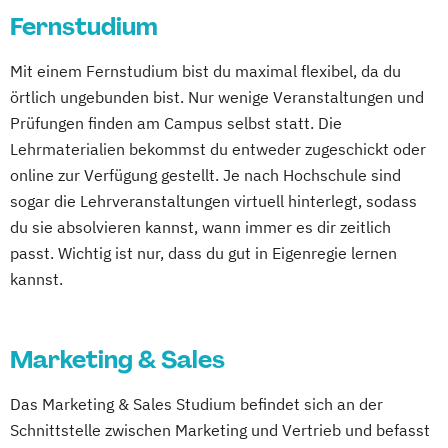
Dresden
Online-Marketing & Marketingmanagement
Fernstudium
(dual)
Mit einem Fernstudium bist du maximal flexibel, da du
Public Relations Hochschulzertifikat
örtlich ungebunden bist. Nur wenige Veranstaltungen und
Veranstaltungsökonom (FH)
Prüfungen finden am Campus selbst statt. Die
Vertriebsmanagement
Lehrmaterialien bekommst du entweder zugeschickt oder
Werbe- und Medienpsychologie
online zur Verfügung gestellt. Je nach Hochschule sind
Wirtschaftspsychologie
sogar die Lehrveranstaltungen virtuell hinterlegt, sodass
du sie absolvieren kannst, wann immer es dir zeitlich
passt. Wichtig ist nur, dass du gut in Eigenregie lernen
kannst.
Marketing & Sales
Das Marketing & Sales Studium befindet sich an der
Schnittstelle zwischen Marketing und Vertrieb und befasst