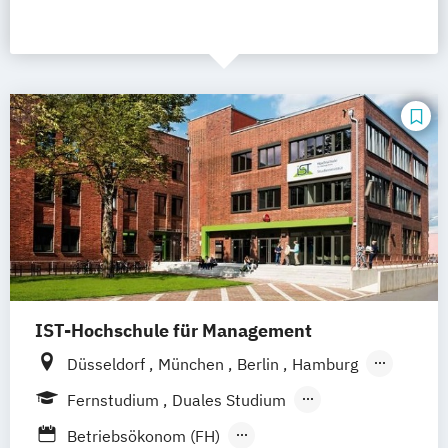
IST-Hochschule für Management
Düsseldorf
München
Berlin
Hamburg
Weil am Rhein
Frankfurt am Main
Essen
Fernstudium
Duales Studium
Stuttgart
Jena
Innsbruck
Linz
Fernlehrgang
Betriebsökonom (FH)