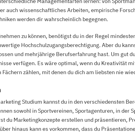
r unterschiedliche Managementarten lernen: von Sport
er auch wissenschaftliches Arbeiten, empirische For
hniken werden dir wahrscheinlich begegnen.
nehmen zu können, benötigst du in der Regel mindesten
chwertige Hochschulzugangsberechtigung. Aber du kanns
ossen und mehrjährige Berufserfahrung hast. Um gut d
nisse verfügen. Es wäre optimal, wenn du Kreativität mi
 Fächern zählen, mit denen du dich am liebsten nie wie
n
rketing Studium kannst du in den verschiedensten Bere
nen sowohl in Sportvereinen, Sportagenturen, in der Spo
wirst du Marketingkonzepte erstellen und präsentieren, 
rüber hinaus kann es vorkommen, dass du Präsentatione