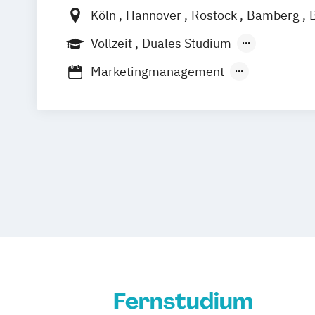
Köln
Hannover
Rostock
Bamberg
Düren
Frechen
Waldshut
Vollzeit
Duales Studium
Berufsbegleitendes Präsenzstudium
F
Marketingmanagement
Sportjournalismus & Sportmarketing
Strategische Kommunikation & Digitale
Fernstudium