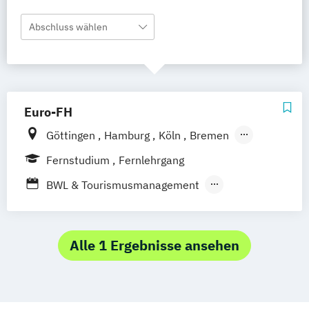
Abschluss wählen
Euro-FH
Göttingen
Hamburg
Köln
Bremen
Berlin
Frankfurt am Main
Leipzig
Fernstudium
Fernlehrgang
München
Nürnberg
Stuttgart
BWL & Tourismusmanagement
Betriebswirtschaftslehre
Spezialisierung Online-Marketing
Marketing
Alle 1 Ergebnisse ansehen
Marketing & Sales Management
Markt- und Werbepsychologie
Sales & Management