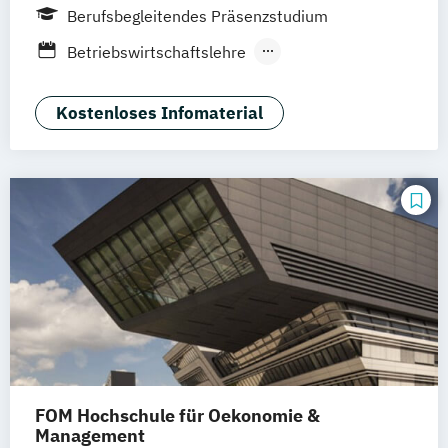
Hamburg
Idstein
München
Wiesbaden
Berufsbegleitendes Präsenzstudium
Online-Campus
Osnabrück
Oldenburg
Betriebswirtschaftslehre
Hannover
Dortmund
Erfurt
Stuttgart
Medienmanagement und Digitales
Braunschweig
Marketing
Kostenloses Infomaterial
FOM Hochschule für Oekonomie &
Management