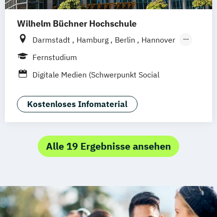
Sales Management & Strategy
UX-Design
Wilhelm Büchner Hochschule
Darmstadt
Hamburg
Berlin
Hannover
Bonn
Nürnberg
München
Stuttgart
Fernstudium
Göttingen
Leipzig
Freiburg
Wien
Digitale Medien (Schwerpunkt Social
Zürich
Rostock
Dortmund
Media)
Kostenloses Infomaterial
Alle 19 Ergebnisse ansehen