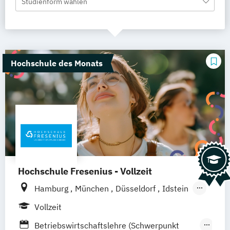
Studienform wählen
Hochschule des Monats
Hochschule Fresenius - Vollzeit
Hamburg
München
Düsseldorf
Idstein
Berlin
Frankfurt am Main
Köln
Vollzeit
Heidelberg
Wiesbaden
Wolfenbüttel
Betriebswirtschaftslehre (Schwerpunkt