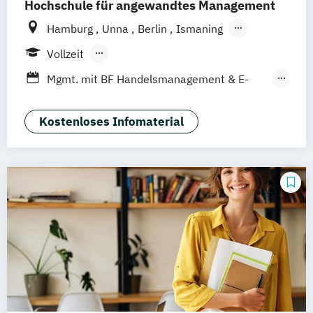
Hochschule für angewandtes Management
Hamburg
Unna
Berlin
Ismaning
Mannheim
Wien
Frankfurt
Hannover
Vollzeit
Leipzig
Düsseldorf
Köln
Nürnberg
Berufsbegleitendes Präsenzstudium
Mgmt. mit BF Handelsmanagement & E-
Stuttgart
Duales Studium
Commerce
Social Media Studies
Sportmanagement
Kostenloses Infomaterial