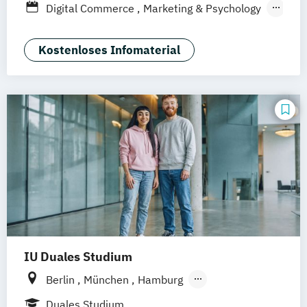
Digital Commerce
Marketing & Psychology
Nürnberg
Marketing
Sales Management
Wirtschaftspsychologie
Kostenloses Infomaterial
IU Duales Studium
Berlin
München
Hamburg
Frankfurt am Main
Düsseldorf
Bremen
Duales Studium